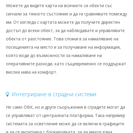
Можете да видите карта на всичките си обекти със
сигнали за тяхното състояние и да ги сравнявате помежду
им. От изгледа с картата можете да получите директен
достъп до всеки обект, за да наблюдавате и управлявате
обекта от разстояние. Това спомага за намаляване на
посещенията на място и за получаване на информация,
която води до възможности за намаляване на
оперативните разходи, като същевременно се поддържат
високи нива на комфорт.
Интегриране в сградни системи
Не само ОВК, но и други съоръжения в сградите могат да
се управляват от централната платформа. Така например
системата за осветление може да се включи в графиците
и да се интегрира с блокировката, за да имате една