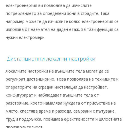
електроенергия ви позволява да изчислите
потреблението за определени зони в сградите. Така
например можете да изчислите колко електроенергия се
използва от наемател на даден етаж. За тази функция са
нужни електромери.
Дистанционни локални настройки
Локалните настройки на външните тела могат да се
регулират дистанционно. Това позволява на техниците и
операторите на сградни инсталации да настройват,
конфигурират и наблюдават външните тела от
разстояние, което намалява нуждата от присъствие на
място, спестява време и разходи, свързани с пътуване,
труд и поддръжка, повишава ефективността и цялостната
производителност.