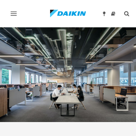
Превключване
Togg
на
sear
навигация