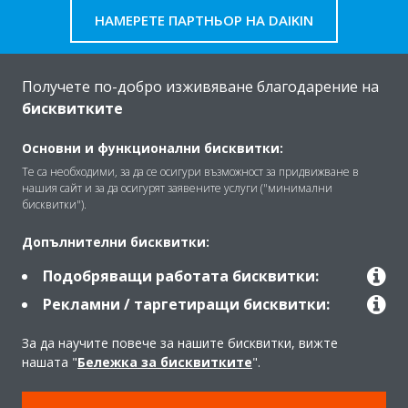
НАМЕРЕТЕ ПАРТНЬОР НА DAIKIN
Получете по-добро изживяване благодарение на
бисквитките
За Daikin
Основни и функционални бисквитки:
Те са необходими, за да се осигури възможност за придвижване в
нашия сайт и за да осигурят заявените услуги ("минимални
Решения
бисквитки").
Допълнителни бисквитки:
Контакт
Подобряващи работата бисквитки:
Рекламни / таргетиращи бисквитки:
Продукти
За да научите повече за нашите бисквитки, вижте
нашата "
Бележка за бисквитките
".
Copyright © Daikin