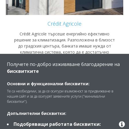
Crédit Agricole
Crédit Agricole търсеше енергийно ефективно
решение за климатизация. Разположена в близост
до градския центъра, банката имаше нужда от
климатична система, която да е достатъчно
компактна, за да се вмести в малки помещения, като
Получете по-добро изживяване благодарение на
същевременно да работи при ниски нива на шум.
бисквитките
ПРОЧЕТЕТЕ ПОВЕЧЕ
Основни и функционални бисквитки:
Те са необходими, за да се осигури възможност за придвижване в
нашия сайт и за да осигурят заявените услуги ("минимални
бисквитки").
Допълнителни бисквитки:
Подобряващи работата бисквитки: