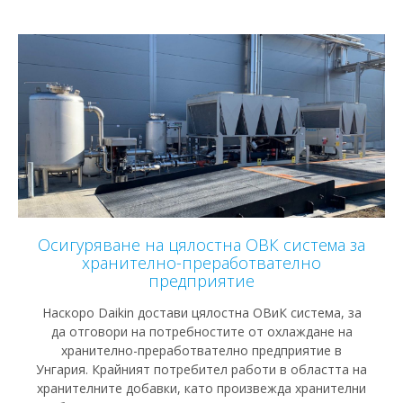
Осигуряване на цялостна ОВК система за
хранително-преработвателно
предприятие
Наскоро Daikin достави цялостна ОВиК система, за
да отговори на потребностите от охлаждане на
хранително-преработвателно предприятие в
Унгария. Крайният потребител работи в областта на
хранителните добавки, като произвежда хранителни