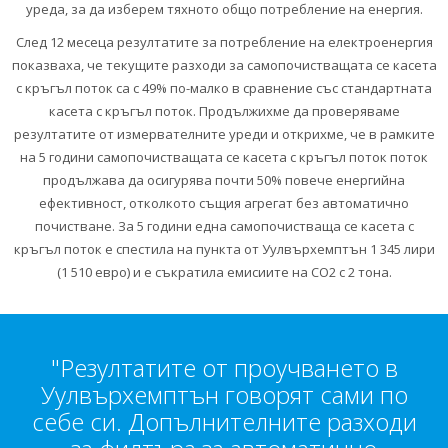
уреда, за да изберем тяхното общо потребление на енергия.
След 12 месеца резултатите за потребление на електроенергия
показваха, че текущите разходи за самопочистващата се касета
с кръгъл поток са с 49% по-малко в сравнение със стандартната
касета с кръгъл поток. Продължихме да проверяваме
резултатите от измервателните уреди и открихме, че в рамките
на 5 години самопочистващата се касета с кръгъл поток поток
продължава да осигурява почти 50% повече енергийна
ефективност, отколкото същия агрегат без автоматично
почистване. За 5 години една самопочистваща се касета с
кръгъл поток е спестила на пункта от Уулвърхемптън 1 345 лири
(1 510 евро) и е съкратила емисиите на CO2 с 2 тона.
"Резултатите от проучването в
Уулвърхемптън говорят сами по
себе си. Допълнителните разходи