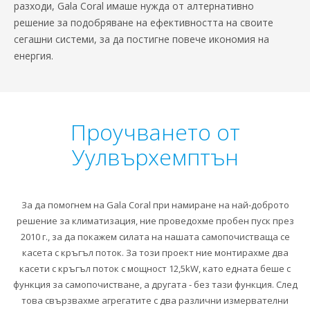
разходи, Gala Coral имаше нужда от алтернативно
решение за подобряване на ефективността на своите
сегашни системи, за да постигне повече икономия на
енергия.
Проучването от
Уулвърхемптън
За да помогнем на Gala Coral при намиране на най-доброто
решение за климатизация, ние проведохме пробен пуск през
2010 г., за да покажем силата на нашата самопочистваща се
касета с кръгъл поток. За този проект ние монтирахме два
касети с кръгъл поток с мощност 12,5kW, като едната беше с
функция за самопочистване, а другата - без тази функция. След
това свързвахме агрегатите с два различни измервателни