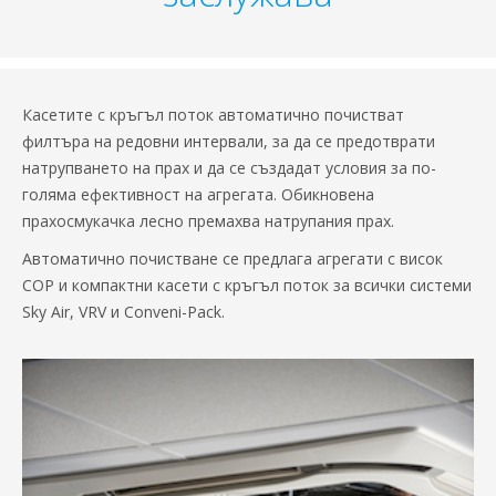
Касетите с кръгъл поток автоматично почистват
филтъра на редовни интервали, за да се предотврати
натрупването на прах и да се създадат условия за по-
голяма ефективност на агрегата. Обикновена
прахосмукачка лесно премахва натрупания прах.
Автоматично почистване се предлага агрегати с висок
COP и компактни касети с кръгъл поток за всички системи
Sky Air, VRV и Conveni-Pack.