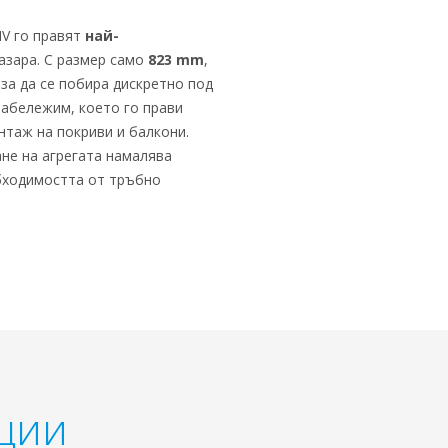
IV го правят
най-
азара. С размер само
823 mm
,
 за да се побира дискретно под
забележим, което го прави
нтаж на покриви и балкони.
не на агрегата намалява
бходимостта от тръбно
кции