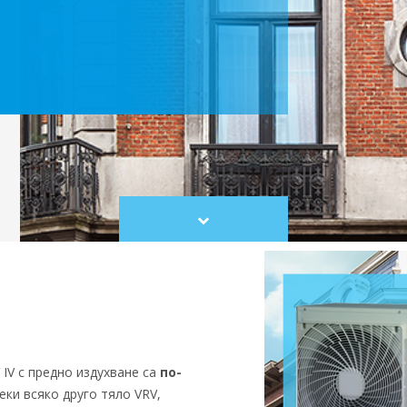
Scroll
to
content
 IV с предно издухване са
по-
еки всяко друго тяло VRV,