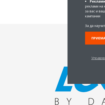
Рекламн
реклами на 
за вас и ва
кампании
За да научи
ПРИЕМА
Управле