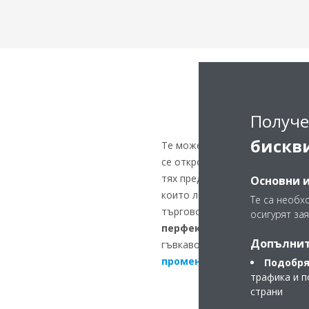
Получе
бискв
Те може да са дискретни, но те
се открояват, когато става в
тях предимства. С богата гама
Основни 
които лесно могат да се свър
Те са необх
търговски решения, серия S на
осигурят зая
перфектен вътрешен клим
Допълнит
гъвкавост и стандартни функци
променлива температура на
Подобря
трафика и п
страни