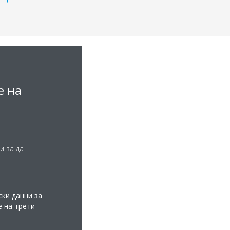
е на
и за да
ки данни за
е на трети