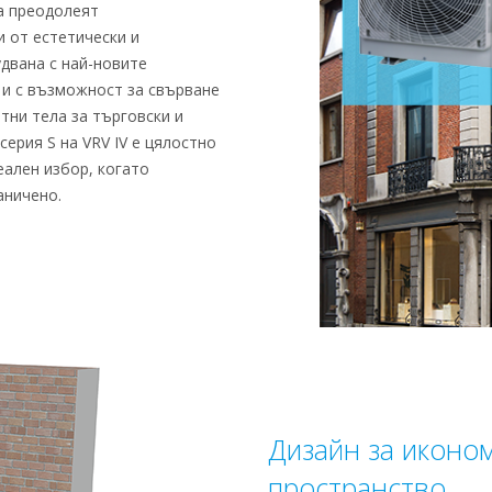
да преодолеят
и от естетически и
двана с най-новите
 и с възможност за свърване
тни тела за търговски и
ерия S на VRV IV е цялостно
еален избор, когато
аничено.
Дизайн за иконо
пространство