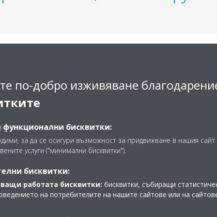
те по-добро изживяване благодарени
итките
лата от серията S на VRV IV
ъпрос за предоставяните от
 от тела с малки размери,
и функционални бисквитки:
жат към избрани стилни и
одими, за да се осигури възможност за придвижване в нашия сайт 
 VRV IV
предлага
вените услуги ("минимални бисквитки").
ат
с удобството за
елни бисквитки:
и на VRV IV, като например
 хладилния агент.
ващи работата бисквитки:
бисквитки, събиращи статистичес
оведението на потребителите на нашите сайтове или на сайтов