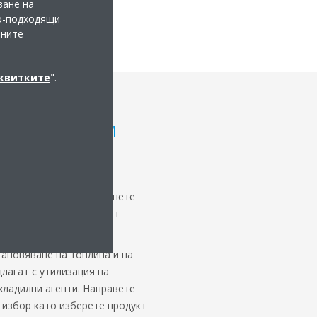
ване на
по-подходящи
мните
сквитките
".
цикъла: към
омика
ни агенти, за да избегнете
00 кг нов хладилен агент
тановяване на топлина и на
длагат с утилизация на
хладилни агенти. Направете
 избор като изберете продукт