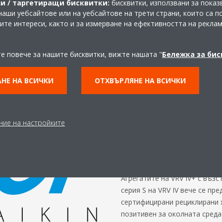
и / таргетиращи бисквитки:
бисквитки, използвани за показ
наши уебсайтове или на уебсайтове на трети страни, които са 
шите интереси, както и за измерване на ефективността на рекла
те повече за нашите бисквитки, вижте нашата "
Бележка за би
НЕ НА ВСИЧКИ
ОТХВЪРЛЯНЕ НА ВСИЧКИ
Затваряне на 
кръгова икон
ние на настройките
Използвайте повторно хладил
производството на над 150 0
ежегодно.
Агрегатите на VRV IV+ с възс
серия S на VRV IV вече се пре
сертифицирани рециклирани 
позитивен за околната среда