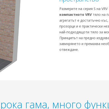
Размерите на серия S на VRV 
компактното VRV
тяло на п
агрегатът е достатъчно къс,
прозорци и е практически не
най-подходящоти тяло за мо
Принципът на предно издухва
завихрянето и премахва нео
отвеждане.
ока гама, много фун