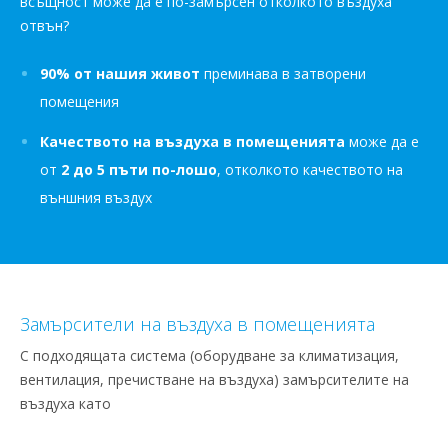
всъщност може да е по-замърсен отколкото въздуха
отвън?
90% от нашия живот
преминава в затворени
помещения
Качеството на въздуха в помещенията
може да е
от
2 до 5 пъти по-лошо
, отколкото качеството на
външния въздух
Замърсители на въздуха в помещенията
С подходящата система (оборудване за климатизация,
вентилация, пречистване на въздуха) замърсителите на
въздуха като