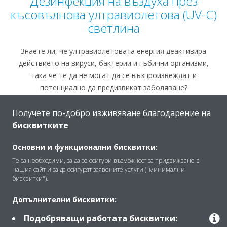
Дезинфекция на въздуха през
късовълнова ултравиолетова (UV-C)
светлина
Знаете ли, че ултравиолетовата енергия деактивира
действието на вируси, бактерии и гъбични организми,
така че те да не могат да се възпроизвеждат и
потенциално да предизвикат заболяване?
Целият ултравиолетов спектър може да деактивира
Получете по-добро изживяване благодарение на
действието на микроорганизмите, но късовълнова
бисквитките
ултравиолетова (UV-C) енергия (с дължина на вълната от
200 – 280 nm) осигурява най-силно обеззаразяващо
Основни и функционални бисквитки:
действие.
Те са необходими, за да се осигури възможност за придвижване в
нашия сайт и за да осигурят заявените услуги ("минимални
бисквитки").
Допълнителни бисквитки:
Подобряващи работата бисквитки: