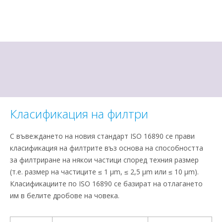
Класификация на филтри
С въвеждането на новия стандарт ISO 16890 се прави
класификация на филтрите въз основа на способността
за филтриране на някои частици според техния размер
(т.е. размер на частиците ≤ 1 μm, ≤ 2,5 μm или ≤ 10 μm).
Класификациите по ISO 16890 се базират на отлагането
им в белите дробове на човека.