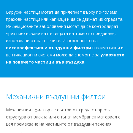
Вирусни частици могат да прилепнат върху по-големи
прахови частици или капчици и да се движат из сградата.
Инфекциозните заболявания могат да се контролират
чрез прекъсване на пътищата на тяхното предаване,
използвани от патогените. Използването на
високоефективни въздушни филтри
в климатични и
вентилационни системи може да спомогне за
улавянето
на повечето частици във въздуха.
Механични въздушни филтри
Механичният филтър се състои от среда с пореста
структура от влакна или опънат мембранен материал с
цел премахване на частиците от въздушни течения.