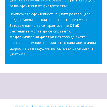
филтриране на частици с размер 0,3 μm и като цяло
са по-ефективни от филтрите ePM1.
По-високата ефективност на филтъра като цяло
води до увеличен спад в налягането през филтъра.
Затова е важно да се гарантира,
че ОВиК
системите могат да се справят с
модернизирани филтри
без това да окаже
негативно влияние на разликите в налягането и/или
скоростта да въздушния поток преди да се сменят
филтрите.