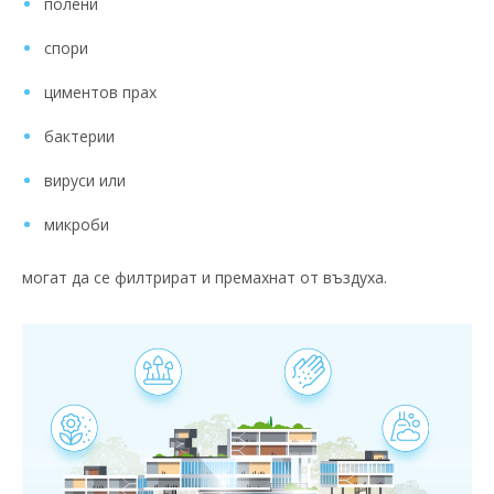
полени
спори
циментов прах
бактерии
вируси или
микроби
могат да се филтрират и премахнат от въздуха.