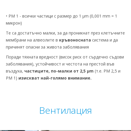
• PM 1 - всички частици с размер до 1 µm (0,001 mm = 1
микрон)
Те са достатъчно малки, за да проникнат през клетъчните
мембрани на алвеолите в
кръвоносната
система и да
причинят опасни за живота заболявания
Поради тяхната вредност (висок риск от сърдечно съдови
заболявания), устойчивост и честота на престой във
въздуха,
частиците, по-малки от 2,5 μm
(т.е. PM 2,5 и
PM 1)
изискват най-голямо внимание.
Вентилация