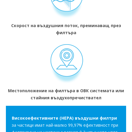
Скорост на въздушния поток, преминаващ през
филтъра
Местоположение на филтъра в ОВК системата или
стайния въздухопречиствател
Високоефективните (HEPA) въздушни филтри
за частици имат най-малко 99,97% ефективност при