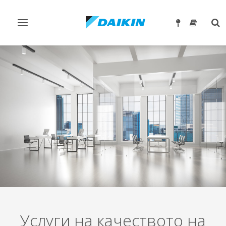
Превключване
Tog
на
sea
навигация
Услуги на качеството на