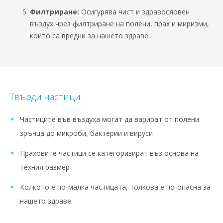
Филтриране:
Осигурява чист и здравословен
въздух чрез филтриране на полени, прах и миризми,
които са вредни за нашето здраве
Твърди частици
Частиците във въздуха могат да варират от полени
зрънца до микроби, бактерии и вируси
Праховите частици се категоризират въз основа на
техния размер
Колкото е по-малка частицата, толкова е по-опасна за
нашето здраве