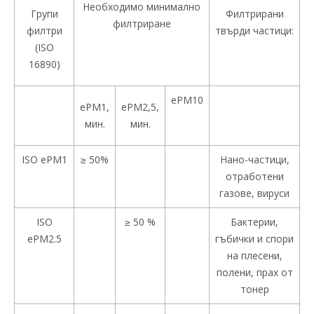
Необходимо минимално
Групи
Филтрирани
филтриране
филтри
твърди частици:
(ISO
16890)
ePM10
ePM1,
ePM2,5,
мин.
мин.
ISO ePM1
≥ 50%
Нано-частици,
отработени
газове, вируси
ISO
≥ 50 %
Бактерии,
ePM2.5
гъбички и спори
на плесени,
полени, прах от
тонер