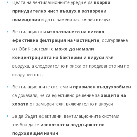
Целта на вентилационните уреди е да
вкарва
принудително чист въздух в затворени
помещения
и да го замени застоялия въздух
Вентилацията и
използването на високо
ефективна филтрация на частиците
, осигурявана
от ОВиК системите
може да намали
концентрацията на бактерии и вируси
във
въздуха, а следователно и риска от предаването им по
въздушен път.
Вентилационните системи и
правилен въздухообмен
са доказали, че са ефективно решение за
защита на
хората
от замърсители, включително и вируси
За да бъдат ефективни, вентилационните системи
трябва да се
използват и поддържат по
подходящия начин