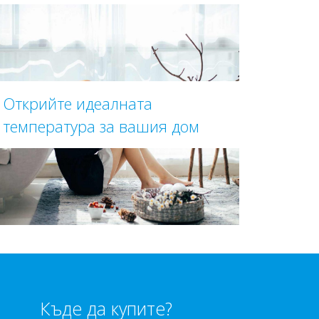
Открийте идеалната
температура за вашия дом
Къде да купите?