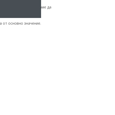
 за осигуряване на
а CO
. А освен това искаме да
²
а от основно значение.