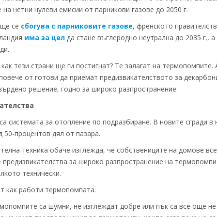
 на нетни нулеви емисии от парникови газове до 2050 г.
 ще се
сбогува с парниковите газове
, френското правителст
нландия
има за цел
да стане въглеродно неутрална до 2035 г., 
ди.
как тези страни ще ги постигнат? Те залагат на термопомпите. А 
повече от готови да приемат предизвикателството за декарбони
върдено решение, годно за широко разпространение.
ателства
а системата за отопление по подразбиране. В новите сгради в 
 50-процентов дял от пазара.
ителна техника обаче изглежда, че собствениците на домове вс
те предизвикателства за широко разпространение на термопомпи
олкото технически.
т как работи термопомпата.
ермопомпите са шумни, не изглеждат добре или пък са все още н