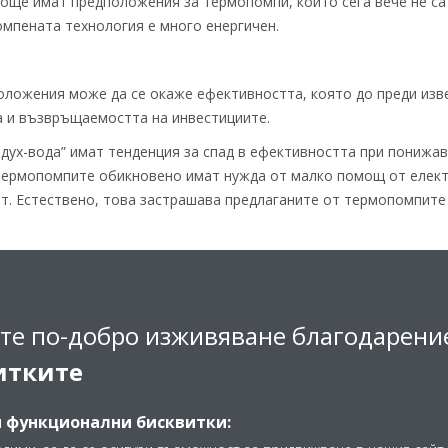
още имат предположения за термопомпи, които сега вече не са
мпената технология е много енергичен.
положения може да се окаже ефективността, която до преди изв
а и възвръщаемостта на инвестициите.
дух-вода” имат тенденция за спад в ефективността при понижа
термопомпите обикновено имат нужда от малко помощ от елект
т. Естествено, това застрашава предлаганите от термопомпите
пи са с все по-висока ефективност, дори и при по-ниски външн
х-вода”,
Daikin Altherma 3 H HT
, не изисква никакво допълните
ература от минус 15 градуса по Целзий. Иновации като 3HHT п
те по-добро изживяване благодарени
средство за замяна на котлите, работещи с изкопаеми горива.
 е липсата на информация сред монтажници и архитекти, което 
итките
рябва да излезем извън рамките на "термопомпения хор" от мон
те на климатизацията.
и функционални бисквитки:
алог с монтажници, които работят предимно с котли на изкопаем