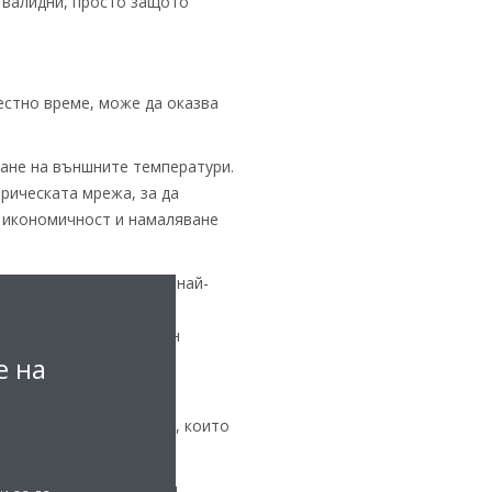
 валидни, просто защото
естно време, може да оказва
ване на външните температури.
рическата мрежа, за да
 икономичност и намаляване
и температури. Нашият най-
лно подпомагане с
редствавляват повратен
е на
затруднява тяхното
тажници и специалисти, които
и горива. Трябва да ги