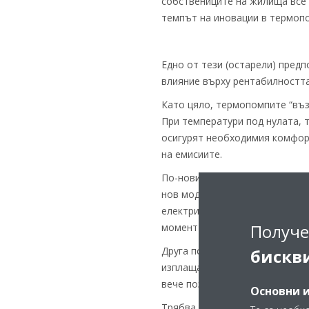
собствениците на жилища все 
темпът на иновации в термопо
Едно от тези (остарели) пред
влияние върху рентабилностт
Като цяло, термопомпите “въз
При температури под нулата, 
осигурят необходимия комфор
на емисиите.
По-новите поколения термопом
нов модел термопомпа “възду
електричество до външна темп
Получе
момент за термопомпите като 
Друга психологическа бариера
бискв
изплащане. Като бранш, ние т
вече познават добре тънкости
Основни 
Трябва да започнем открит ди