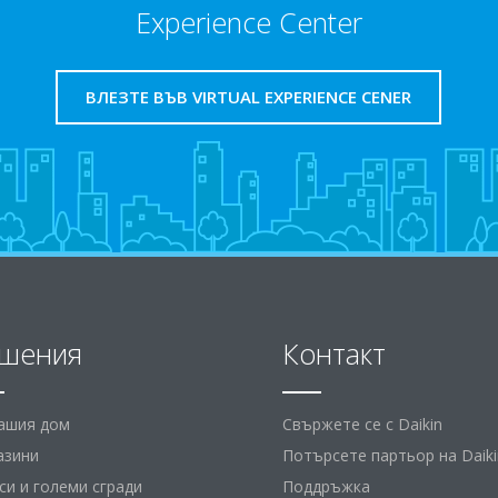
Experience Center
ВЛЕЗТЕ ВЪВ VIRTUAL EXPERIENCE CENER
шения
Контакт
вашия дом
Свържете се с Daikin
азини
Потърсете партьор на Daiki
и и големи сгради
Поддръжка