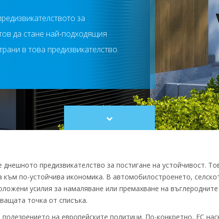
предизвикателството за
отов да стане най-подходящия
трани в това предизвикателство.
Scroll
to
content
 днешното предизвикателство за постигане на устойчивост. То
 към по-устойчива икономика. В автомобилостроенето, селско
оложени усилия за намаляване или премахване на въглеродните
дващата точка от списъка.
 полезрението на европейските политици. По-конкретно, ЕС нас