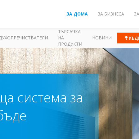
ЗА ДОМА
ЗА БИЗНЕСА
З
ТЪРСАЧКА
ДУХОПРЕЧИСТВАТЕЛИ
НА
НОВИНИ
КЪД
ПРОДУКТИ
ща система за
бъде