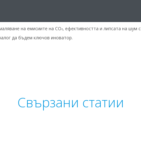
елима част от нашата “Екологична визия 2050 г.” - нашият залог
дух, като същевременно се стремим към почти нулеви емисии н
за използване и естетични на външен вид.
маляване на емисиите на CO
, ефективността и липсата на шум с
²
залог да бъдем ключов иноватор.
Свързани статии