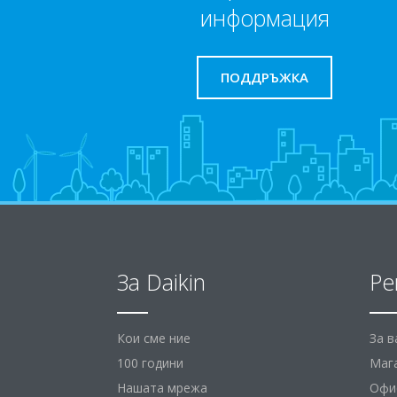
информация
ПОДДРЪЖКА
За Daikin
Ре
Кои сме ние
За 
100 години
Маг
Нашата мрежа
Офис