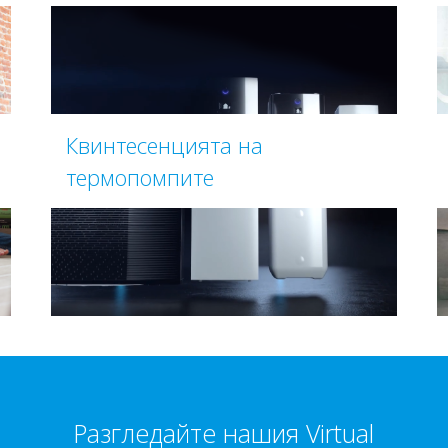
Квинтесенцията на
термопомпите
Разгледайте нашия Virtual