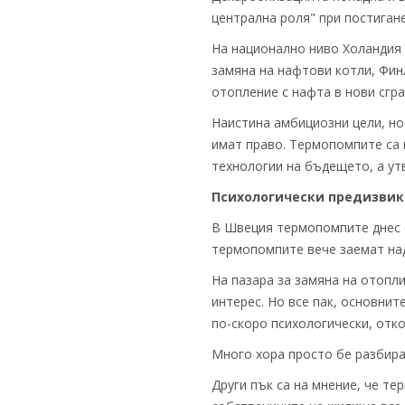
централна роля" при постигане
На национално ниво Холандия
замяна на нафтови котли, Фи
отопление с нафта в нови сгра
Наистина амбициозни цели, но 
имат право. Термопомпите са 
технологии на бъдещето, а ут
Психологически предизвик
В Швеция термопомпите днес с
термопомпите вече заемат над
На пазара за замяна на отопл
интерес. Но все пак, основни
по-скоро психологически, отк
Много хора просто бе разбира
Други пък са на мнение, че т