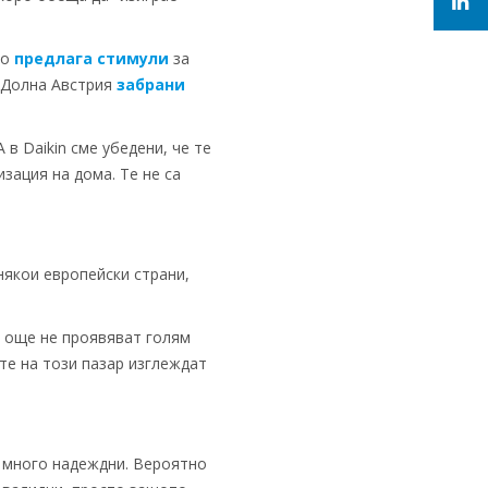
во
предлага стимули
за
а Долна Австрия
забрани
в Daikin сме убедени, че те
зация на дома. Те не са
някои европейски страни,
е още не проявяват голям
те на този пазар изглеждат
е много надеждни. Вероятно