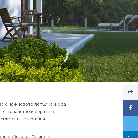
ва е най-новото попълнение за
то стопанство и дори във
 емисии от енергийни
коро обеща да "изиграе