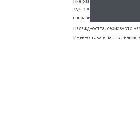
Ние разглеждаме това като нед
здравословен и безопасен въз
направим термопомпите лесни 
Надеждността, сериозното на
Именно това е част от нашия 