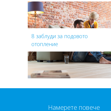
8 заблуди за подовото
отопление
Намерете повече