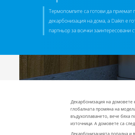
Термопомпите са готови да приемат 
декарбонизация на дома, а Daikin е г
партньор за всички заинтересовани с
Декарбонизация на домовете е
глобалната промяна на модела
въдухоплаването, вече бяха п
източници. А домовете са сле
Декарбонизацията попадна и в