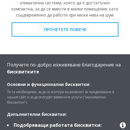
климатична система, която да е достатъчно
компактна, за да се вмести в малки помещения, като
същевременно да работи при ниски нива на шум.
ПРОЧЕТЕТЕ ПОВЕЧЕ
Получете по-добро изживяване благодарение на
бисквитките
Основни и функционални бисквитки:
Те са необходими, за да се осигури възможност за придвижване в
нашия сайт и за да осигурят заявените услуги ("минимални
бисквитки").
Допълнителни бисквитки:
Crystal Tower
Подобряващи работата бисквитки: