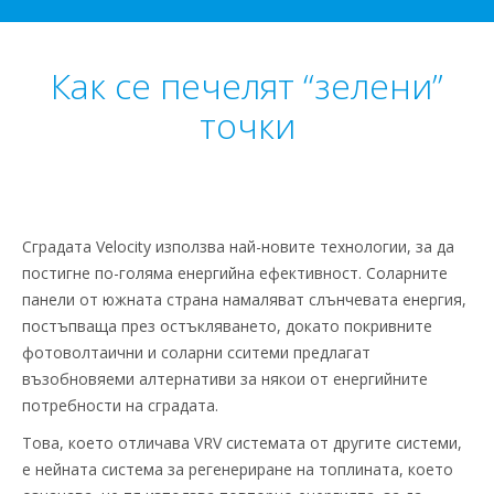
Как се печелят “зелени”
точки
Сградата Velocity използва най-новите технологии, за да
постигне по-голяма енергийна ефективност. Соларните
панели от южната страна намаляват слънчевата енергия,
постъпваща през остъкляването, докато покривните
фотоволтаични и соларни сситеми предлагат
възобновяеми алтернативи за някои от енергийните
потребности на сградата.
Това, което отличава VRV системата от другите системи,
е нейната система за регенериране на топлината, което