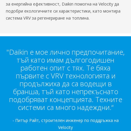
за енергийна ефективност, Daikin помогна на Velocity да
подобри екологичните си характеристики, като монтира
система VRV за регенериране на топлина.
"Daikin е мое лично предпочитание,
тъй като имам дългогодишен
работен опит с тях. Те бяха
първите с VRV технологията и
продължиха да са водещи в
бранша, тъй като непрекъснато
подобряват концепцията. Техните
системи са много надеждни.“
- Питър Райт, строителен инженер по поддръжка на
Velocity