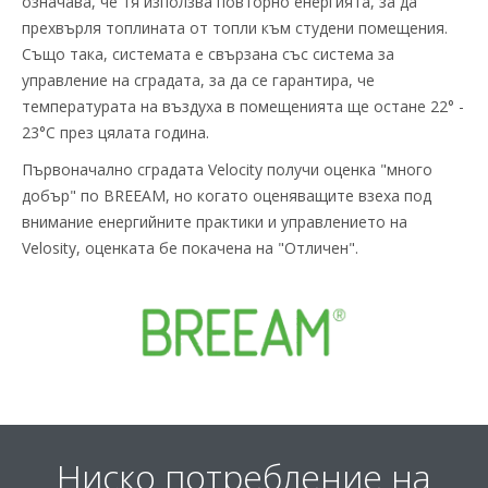
означава, че тя използва повторно енергията, за да
прехвърля топлината от топли към студени помещения.
Също така, системата е свързана със система за
управление на сградата, за да се гарантира, че
температурата на въздуха в помещенията ще остане 22° -
23°C през цялата година.
Първоначално сградата Velocity получи оценка "много
добър" по BREEAM, но когато оценяващите взеха под
внимание енергийните практики и управлението на
Velosity, оценката бе покачена на "Отличен".
Ниско потребление на