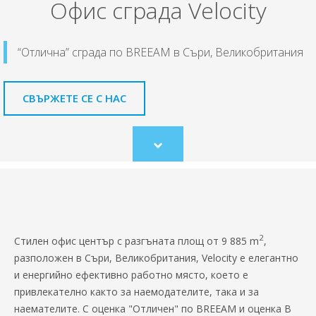
Офис сграда Velocity
“Отлична” сграда по BREEAM в Съри, Великобритания
СВЪРЖЕТЕ СЕ С НАС
Scroll
to
content
2
Стилен офис център с разгъната площ от 9 885 m
,
разположен в Съри, Великобритания, Velocity е елегантно
и енергийно ефективно работно място, което е
привлекателно както за наемодателите, така и за
наемателите. С оценка "Отличен" по BREEAM и оценка B