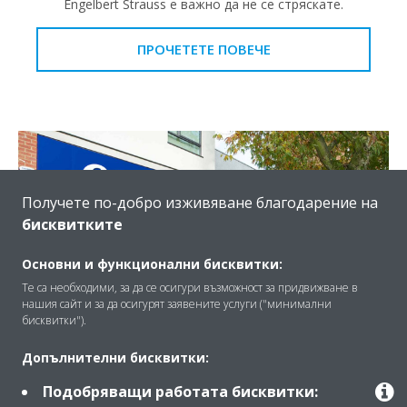
Engelbert Strauss е важно да не се стряскате.
ПРОЧЕТЕТЕ ПОВЕЧЕ
Получете по-добро изживяване благодарение на
бисквитките
Основни и функционални бисквитки:
Те са необходими, за да се осигури възможност за придвижване в
нашия сайт и за да осигурят заявените услуги ("минимални
бисквитки").
Офис на Coral Betting
Допълнителни бисквитки:
Вижте как нашите самопочистващи се касети с
Подобряващи работата бисквитки:
кръгъл поток постигнаха 50% спестяване на енергия