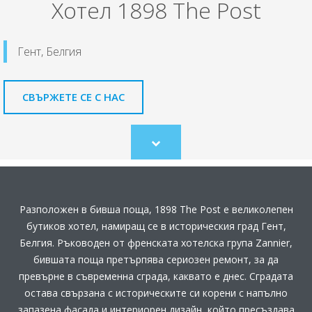
Хотел 1898 The Post
Гент, Белгия
СВЪРЖЕТЕ СЕ С НАС
Scroll
to
content
Разположен в бивша поща, 1898 The Post е великолепен
бутиков хотел, намиращ се в историческия град Гент,
Белгия. Ръководен от френската хотелска група Zannier,
бившата поща претърпява сериозен ремонт, за да
превърне в съвременна сграда, каквато е днес. Сградата
остава свързана с историческите си корени с напълно
запазена фасада и интериорен дизайн, който пресъздава