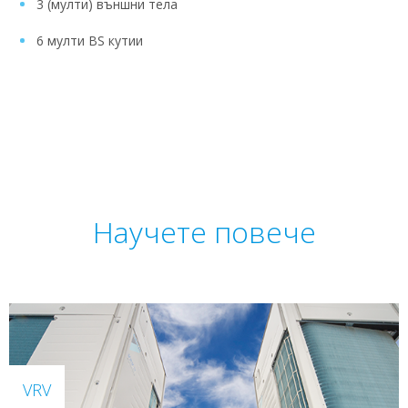
3 (мулти) външни тела
6 мулти BS кутии
Научете повече
VRV