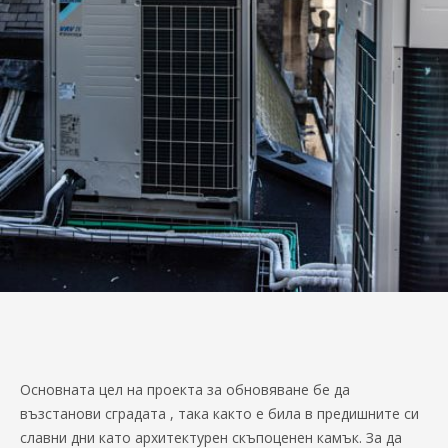
Основната цел на проекта за обновяване бе да
възстанови сградата , така както е била в предишните си
славни дни като архитектурен скъпоценен камък. За да