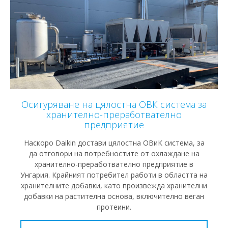
Осигуряване на цялостна ОВК система за
хранително-преработвателно
предприятие
Наскоро Daikin достави цялостна ОВиК система, за
да отговори на потребностите от охлаждане на
хранително-преработвателно предприятие в
Унгария. Крайният потребител работи в областта на
хранителните добавки, като произвежда хранителни
добавки на растителна основа, включително веган
протеини.